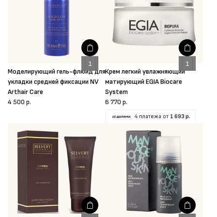
Моделирующий гель-флюид для
Крем легкий увлажняющий
укладки средней фиксации NV
матирующий EGIA Biocare
Arthair Care
System
4 500 р.
6 770 р.
4 платежа от
1 693 р.