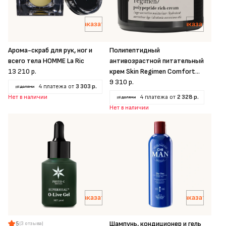
Заказать
Заказать
Арома-скраб для рук, ног и
Полипептидный
всего тела HOMME La Ric
антивозрастной питательный
13 210 р.
крем Skin Regimen Comfort
Zone
9 310 р.
4 платежа от
3 303 р.
Нет в наличии
4 платежа от
2 328 р.
Нет в наличии
Заказать
Заказать
Шампунь, кондиционер и гель
5
(3 отзыва)