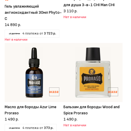
для душа 3-в-1 CHI Man CHI
Гель увлажняющий
3 110 р.
антиоксидантный 30мл Phyto-
Нет в наличии
C
14 890 р.
4 платежа от
3 723 р.
Нет в наличии
Заказать
Заказать
Масло для бороды Azur Lime
Бальзам для бороды Wood and
Proraso
Spice Proraso
1 490 р.
1 490 р.
Нет в наличии
4 платежа от
373 р.