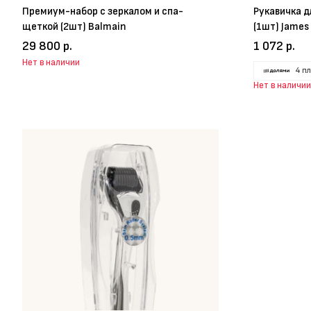
Премиум-набор с зеркалом и спа-
Рукавичка д
щеткой (2шт) Balmain
(1шт) James
29 800 р.
1 072 р.
Нет в наличии
4 п
Нет в наличии