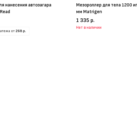
ля нанесения автозагара
Мезороллер для тела 1200 иг
 Read
мм Matrigen
1 335 р.
Нет в наличии
латежа от
268 р.