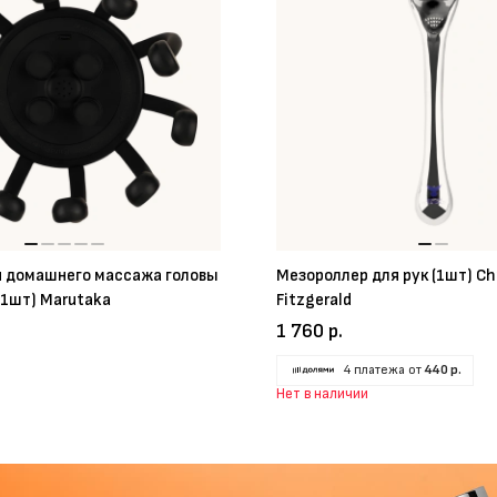
я домашнего массажа головы
Мезороллер для рук (1шт) Ch
(1шт) Marutaka
Fitzgerald
1 760 р.
4 платежа от
440 р.
Нет в наличии