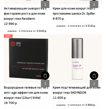
Активирующая сыворотка с
Крем для кожи вокруг глаз с
факторами роста для кожи
протеинами шелка Dr. Spiller
вокруг глаз Reviderm
8 870 р.
12 990 р.
4 платежа от
2 218 р.
4 платежа от
3 248 р.
ХИТ
Водородные гелевые патчи с
Крем подтягивающий для кожи
anti-age эффектом для кожи
вокруг глаз SKEYNDOR
вокруг глаз (10шт) Enhel
11 600 р.
16 700 р.
4 платежа от
2 900 р.