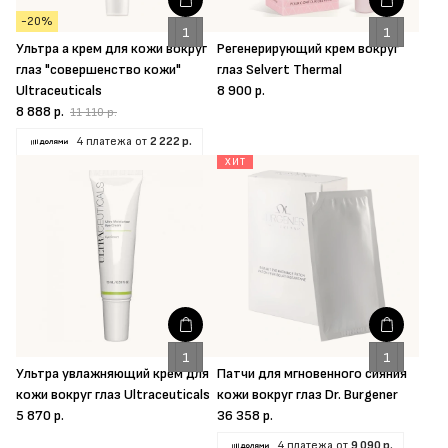
-20%
Ультра а крем для кожи вокруг
Регенерирующий крем вокруг
глаз "совершенство кожи"
глаз Selvert Thermal
Ultraceuticals
8 900 р.
8 888 р.
11 110 р.
4 платежа от
2 222 р.
ХИТ
Ультра увлажняющий крем для
Патчи для мгновенного сияния
кожи вокруг глаз Ultraceuticals
кожи вокруг глаз Dr. Burgener
5 870 р.
36 358 р.
4 платежа от
9 090 р.