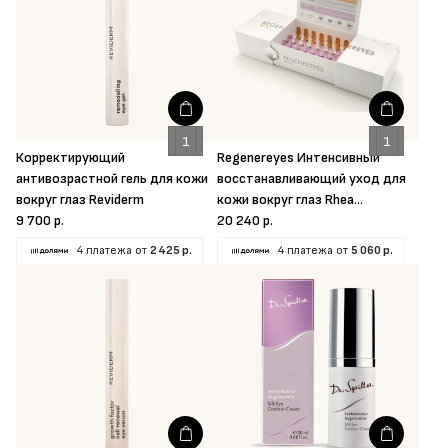
Корректирующий
Regenereyes Интенсивный
антивозрастной гель для кожи
восстанавливающий уход для
вокруг глаз Reviderm
кожи вокруг глаз Rhea
9 700 р.
Cosmetics
20 240 р.
4 платежа от
2 425 р.
4 платежа от
5 060 р.