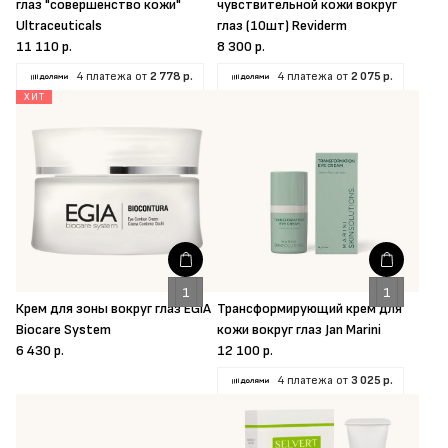
глаз "совершенство кожи"
чувствительной кожи вокруг
Ultraceuticals
глаз (10шт) Reviderm
11 110 р.
8 300 р.
4 платежа от
2 778 р.
4 платежа от
2 075 р.
ХИТ
Крем для зоны вокруг глаз EGIA
Трансформирующий крем для
Biocare System
кожи вокруг глаз Jan Marini
6 430 р.
12 100 р.
4 платежа от
3 025 р.