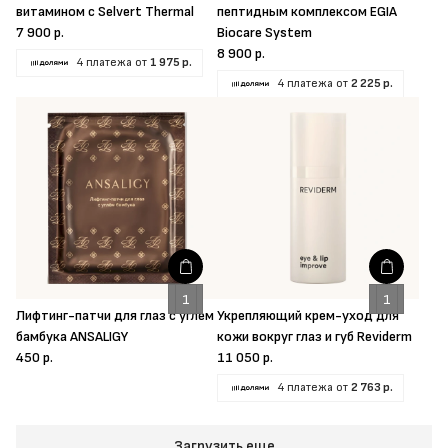
витамином с Selvert Thermal
пептидным комплексом EGIA
7 900 р.
Biocare System
8 900 р.
4 платежа от
1 975 р.
4 платежа от
2 225 р.
Лифтинг-патчи для глаз с углем
Укрепляющий крем-уход для
бамбука ANSALIGY
кожи вокруг глаз и губ Reviderm
450 р.
11 050 р.
4 платежа от
2 763 р.
Загрузить еще