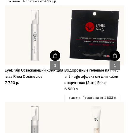
4 платежа от
4 175 р.
EyeDrain Освежающий крем для
Водородные гелевые патчи с
глаз Rhea Cosmetics
anti-age эффектом для кожи
7 720 р.
вокруг глаз (3шт) Enhel
6 530 р.
4 платежа от
1 633 р.