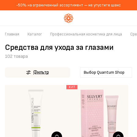
-50% на ограниченный ассортимент — не упустите шанс
Главная
Каталог
Профессиональная косметика для лица
Сре
Средства для ухода за глазами
102 товара
Фильтр
Выбор Quantum Shop
ХИТ