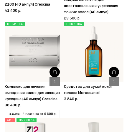
2100 (40 ампул) Crescina
восстановления и укрепления
41 400 р.
тонких волос (40 ампул)
Crescina
23 500 р.
НОВИНКА
НОВИНКА
Комплекс для лечения
Средство для сухой кожи
выпадения волос для женщин
головы Moroccanoil
кресцина (40 ампул) Crescina
3 840 р.
38 400 р.
4 платежа от
9 600 р.
ХИТ
НОВИНКА