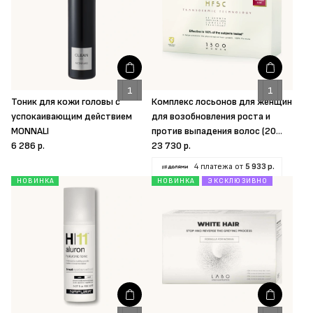
Тоник для кожи головы с
Комплекс лосьонов для женщин
успокаивающим действием
для возобновления роста и
MONNALI
против выпадения волос (20
6 286 р.
ампул) Crescina
23 730 р.
4 платежа от
5 933 р.
НОВИНКА
НОВИНКА
ЭКСКЛЮЗИВНО