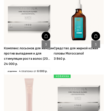
Комплекс лосьонов для женщин
Средство для жирной кожей
против выпадения и для
головы Moroccanoil
стимуляции роста волос (20
3 840 р.
ампул) Crescina
24 000 р.
4 платежа от
6 000 р.
НОВИНКА