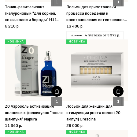
Тоник-ревитализант
Лосьон для приостановки
гиалуроновый "для корней,
процесса поседения и
кожи, волос и бороды" H11
восстановления естественного
Napura
6 210 р.
цвета волос для женщин (20
13 486 р.
ампул) Crescina
4 платежа от
3 372 р.
НОВИНКА
НОВИНКА
Z0 Аэрозоль активизация
Лосьон для женщин для
волосяных фолликулов "после
стимуляции роста волос (20
шампуня" Napura
ампул) Crescina
11 340 р.
26 000 р.
НОВИНКА
НОВИНКА