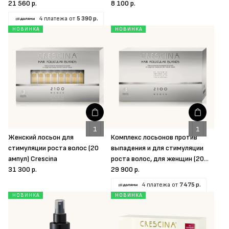
цвета волос для женщин (40
21 560 р.
8 100 р.
ампул) Crescina
4 платежа от
5 390 р.
НОВИНКА
НОВИНКА
Женский лосьон для
Комплекс лосьонов против
стимуляции роста волос (20
выпадения и для стимуляции
ампул) Crescina
роста волос, для женщин (20
31 300 р.
ампул) Crescina
29 900 р.
4 платежа от
7 475 р.
НОВИНКА
НОВИНКА