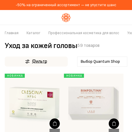
-50% на ограниченный ассортимент — не упустите шанс
Главная
Каталог
Профессиональная косметика для волос
Ух
Уход за кожей головы
59 товаров
Фильтр
Выбор Quantum Shop
НОВИНКА
НОВИНКА