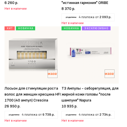
6 260 р.
"истинная гармония" ORIBE
8 370 р.
Нет в наличии
4 платежа от
2 093 р.
Нет в наличии
ХИТ
НОВИНКА
НОВИНКА
ЭКСКЛЮЗИВНО
Заказать
Заказать
Лосьон для стимуляции роста
T3 Ампулы - себорегуляция, для
волос для женщин кресцина HFI
жирной кожи головы "после
1700 (40 ампул) Crescina
шампуня" Napura
26 950 р.
10 935 р.
4 платежа от
6 738 р.
4 платежа от
2 734 р.
Нет в наличии
Нет в наличии