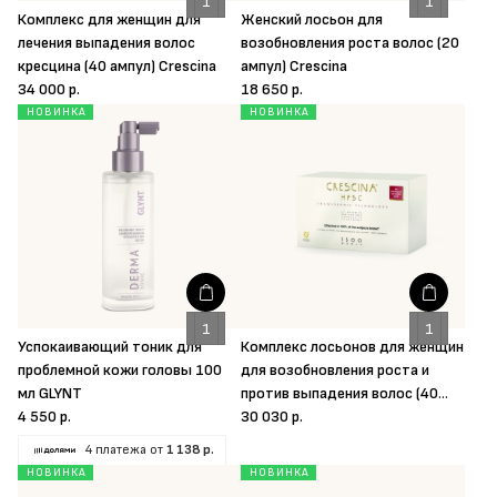
Комплекс для женщин для
Женский лосьон для
лечения выпадения волос
возобновления роста волос (20
кресцина (40 ампул) Crescina
ампул) Crescina
34 000 р.
18 650 р.
НОВИНКА
НОВИНКА
Успокаивающий тоник для
Комплекс лосьонов для женщин
проблемной кожи головы 100
для возобновления роста и
мл GLYNT
против выпадения волос (40
4 550 р.
ампул) Crescina
30 030 р.
4 платежа от
1 138 р.
НОВИНКА
НОВИНКА