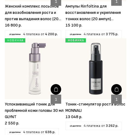
Женский комплекс лосьонов
Ампулы Rinfoltina для
для возобновления роста и
восстановления и укрепления
против выпадения волос (20
тонких волос (20 ампул)
ампул) Crescina
16 800 р.
Crescina
15 100 р.
4 платежа от
4 200 р.
4 платежа от
3 775 р.
НОВИНКА
НОВИНКА
Успокаивающий тоник для
Тоник-стимулятор роста волос
проблемной кожи головы 30 мл
MONNALI
GLYNT
13 048 р.
2 550 р.
4 платежа от
3 262 р.
4 платежа от
638 р.