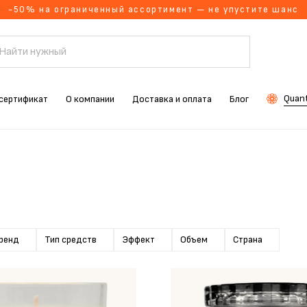
-50% на ограниченный ассортимент — не упустите шанс
Quant
сертификат
О компании
Доставка и оплата
Блог
ренд
Тип средств
Эффект
Объем
Страна