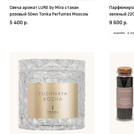
Свеча аромат LURE by Mira стакан
Парфюмиров
розовый 50мл Tonka Perfumes Moscow
зеленый 22
5 400 р.
9 600 р.
4 п