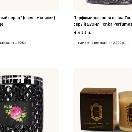
ый перец" (свеча + спички)
Парфюмированная свеча Ton
ge
серый 220мл Tonka Perfume
9 600 р.
латежа от
1 925 р.
4 платежа от
2 400 р.