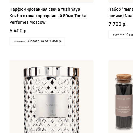
Парфюмированная свеча Yuzhnaya
Набор "пыл
Kozha стакан прозрачный 50мл Tonka
спички) Nua
Perfumes Moscow
7 700 р.
5 400 р.
4 п
4 платежа от
1 350 р.