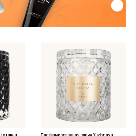
i стакан
Парфюмированная свеча Yuzhnaya