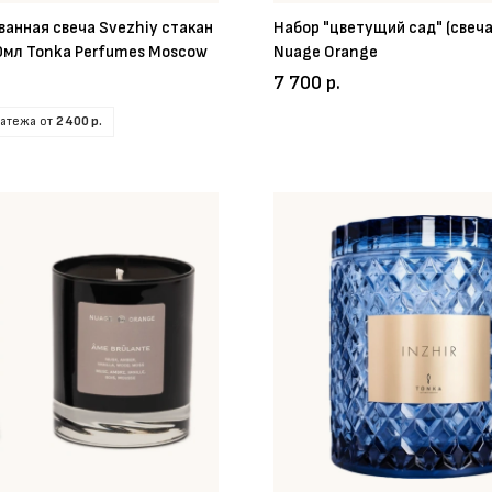
анная свеча Svezhiy стакан
Набор "цветущий сад" (свеча
0мл Tonka Perfumes Moscow
Nuage Orange
7 700 р.
латежа от
2 400 р.