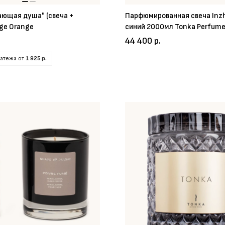
ающая душа" (свеча +
Парфюмированная свеча Inzh
ge Orange
синий 2000мл Tonka Perfum
44 400 р.
латежа от
1 925 р.