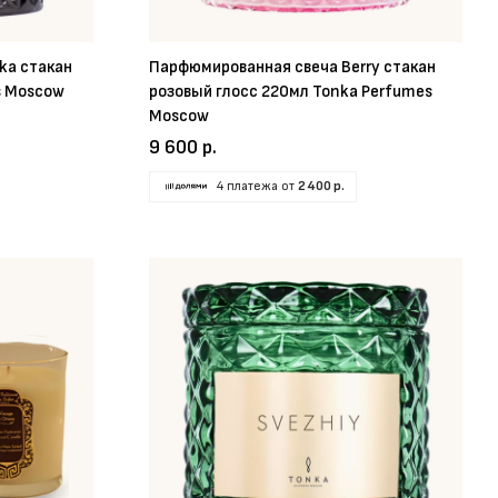
ka стакан
Парфюмированная свеча Berry стакан
s Moscow
розовый глосс 220мл Tonka Perfumes
Moscow
9 600 р.
4 платежа от
2 400 р.