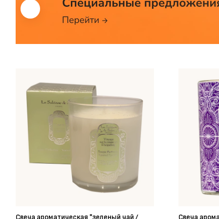
Свеча ароматическая "зеленый чай /
Свеча арома