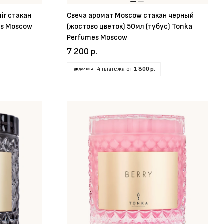
ir стакан
Свеча аромат Moscow стакан черный
es Moscow
(жостово цветок) 50мл (тубус) Tonka
Perfumes Moscow
7 200 р.
4 платежа от
1 800 р.