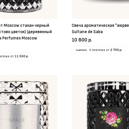
ат Moscow стакан черный
Свеча ароматическая "аюрве
тово цветок) (деревянный
Sultane de Saba
a Perfumes Moscow
10 800 р.
4 платежа от
2 700 р.
латежа от
11 550 р.