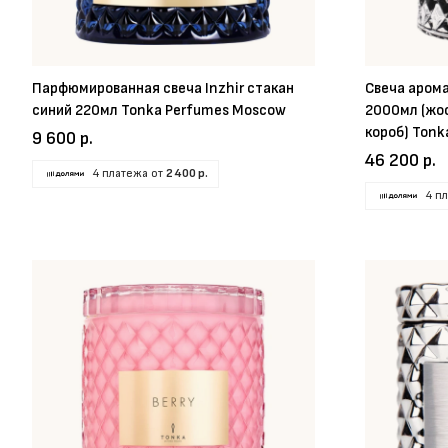
Парфюмированная свеча Inzhir стакан
Свеча аром
синий 220мл Tonka Perfumes Moscow
2000мл (жос
короб) Tonk
9 600 р.
46 200 р.
4 платежа от
2 400 р.
4 п