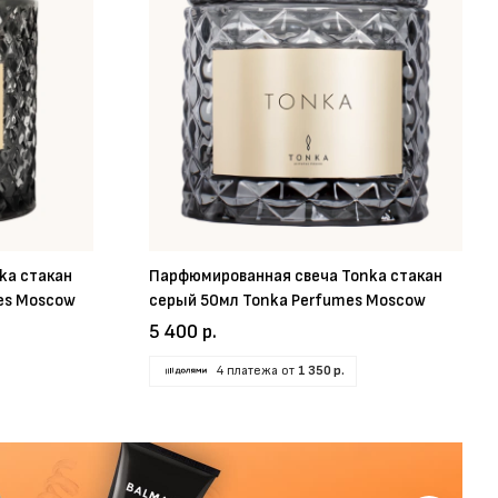
ka стакан
Парфюмированная свеча Tonka стакан
es Moscow
серый 50мл Tonka Perfumes Moscow
5 400 р.
4 платежа от
1 350 р.