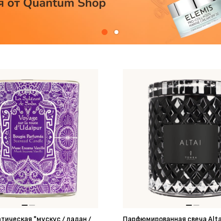
тическая "мускус / ладан /
Парфюмированная свеча Alta