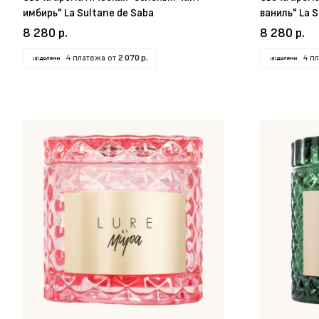
имбирь" La Sultane de Saba
ваниль" La 
8 280 р.
8 280 р.
4 платежа от
2 070 р.
4 п