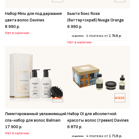
Набор Minu для поддержания
Бьюти бокс Rose
цвета волос Davines
(баттер+скраб) Nuage Orange
8 990 р.
6 990 р.
Нет в наличии
4 платежа от
1 748 р.
Нет в наличии
Заказать
Заказать
Лимитированный увлажняющий
Набор OI для абсолютной
спа-набор для волос Balmain
красоты волос (тревел) Davines
17 900 р.
6 870 р.
Нет в наличии
4 платежа от
1 718 р.