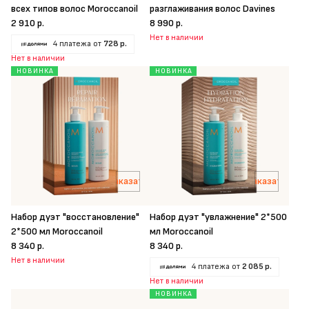
всех типов волос Moroccanoil
разглаживания волос Davines
2 910 р.
8 990 р.
Нет в наличии
4 платежа от
728 р.
Нет в наличии
НОВИНКА
НОВИНКА
Заказать
Заказать
Набор дуэт "восстановление"
Набор дуэт "увлажнение" 2*500
2*500 мл Moroccanoil
мл Moroccanoil
8 340 р.
8 340 р.
Нет в наличии
4 платежа от
2 085 р.
Нет в наличии
НОВИНКА