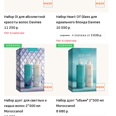
Заказать
Заказать
Набор OI для абсолютной
Набор Heart Of Glass для
красоты волос Davines
идеального блонда Davines
11 250 р.
10 550 р.
Нет в наличии
4 платежа от
2 638 р.
Нет в наличии
НОВИНКА
НОВИНКА
Заказать
Заказать
Набор дуэт для светлых и
Набор дуэт "объем" 2*500 мл
седых волос 2*500 мл
Moroccanoil
Moroccanoil
8 680 р.