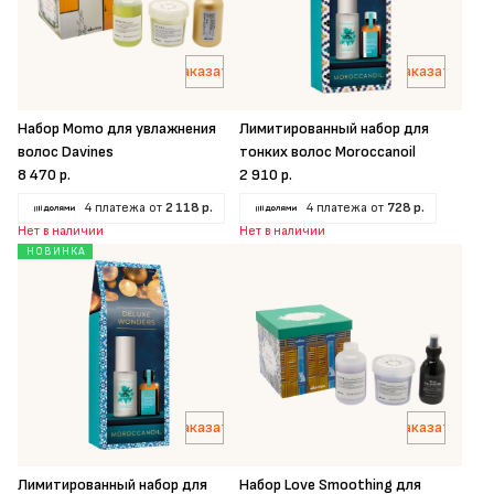
Заказать
Заказать
Набор Momo для увлажнения
Лимитированный набор для
волос Davines
тонких волос Moroccanoil
8 470 р.
2 910 р.
4 платежа от
2 118 р.
4 платежа от
728 р.
Нет в наличии
Нет в наличии
НОВИНКА
Заказать
Заказать
Лимитированный набор для
Набор Love Smoothing для