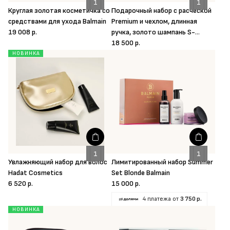
Круглая золотая косметичка со
Подарочный набор с расческой
средствами для ухода Balmain
Premium и чехлом, длинная
19 008 р.
ручка, золото шампань S-
HEART-S
18 500 р.
НОВИНКА
Увлажняющий набор для волос
Лимитированный набор Summer
Hadat Cosmetics
Set Blonde Balmain
6 520 р.
15 000 р.
4 платежа от
3 750 р.
НОВИНКА