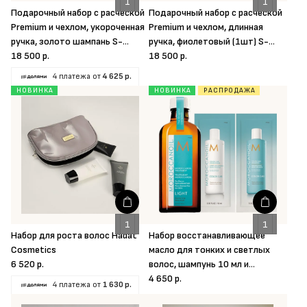
Подарочный набор с расческой
Подарочный набор с расческой
Premium и чехлом, укороченная
Premium и чехлом, длинная
ручка, золото шампань S-
ручка, фиолетовый (1шт) S-
HEART-S
18 500 р.
HEART-S
18 500 р.
4 платежа от
4 625 р.
НОВИНКА
НОВИНКА
РАСПРОДАЖА
Набор для роста волос Hadat
Набор восстанавливающее
Cosmetics
масло для тонких и светлых
6 520 р.
волос, шампунь 10 мл и
кондиционер 10 мл Moroccanoil
4 650 р.
4 платежа от
1 630 р.