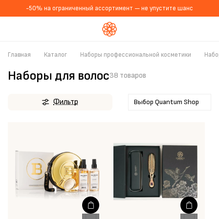
-50% на ограниченный ассортимент — не упустите шанс
Главная
Каталог
Наборы профессиональной косметики
Набо
Наборы для волос
38 товаров
Фильтр
Выбор Quantum Shop