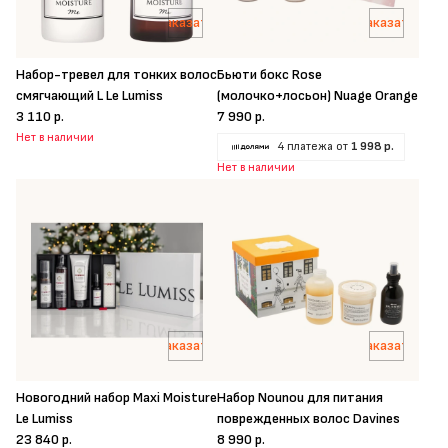
Заказать
Заказать
Набор-тревел для тонких волос
Бьюти бокс Rose
смягчающий L Le Lumiss
(молочко+лосьон) Nuage Orange
3 110 р.
7 990 р.
Нет в наличии
4 платежа от
1 998 р.
Нет в наличии
Заказать
Заказать
Новогодний набор Maxi Moisture
Набор Nounou для питания
Le Lumiss
поврежденных волос Davines
23 840 р.
8 990 р.