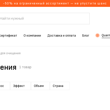
-50% на ограниченный ассортимент — не упустите шанс
Quant
сертификат
О компании
Доставка и оплата
Блог
 для очищения
щения
1 товар
лос
Эффект
Объем
Страна