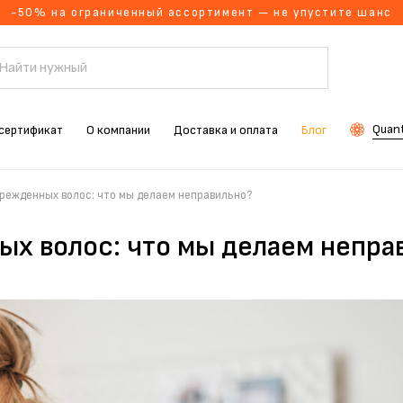
-50% на ограниченный ассортимент — не упустите шанс
Quant
сертификат
О компании
Доставка и оплата
Блог
режденных волос: что мы делаем неправильно?
х волос: что мы делаем непра