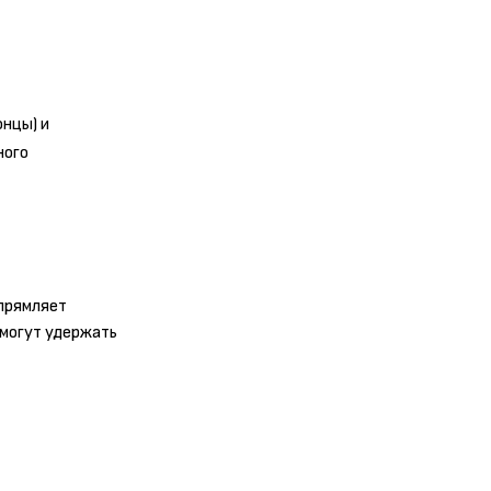
онцы) и
ного
ыпрямляет
омогут удержать