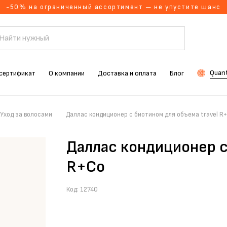
-50% на ограниченный ассортимент — не упустите шанс
Quant
сертификат
О компании
Доставка и оплата
Блог
Уход за волосами
Даллас кондиционер с биотином для объема travel R
Даллас кондиционер с
R+Co
Код:
12740