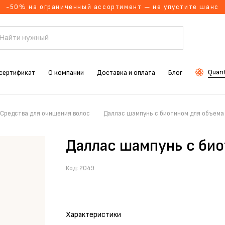
-50% на ограниченный ассортимент — не упустите шанс
Quant
сертификат
О компании
Доставка и оплата
Блог
Средства для очищения волос
Даллас шампунь с биотином для объема
Даллас шампунь с би
Код:
2049
Характеристики