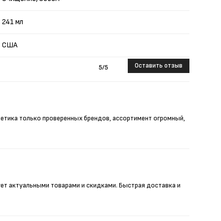
241 мл
США
Оставить отзыв
5
/5
метика только проверенных брендов, ассортимент огромный,
ует актуальными товарами и скидками. Быстрая доставка и