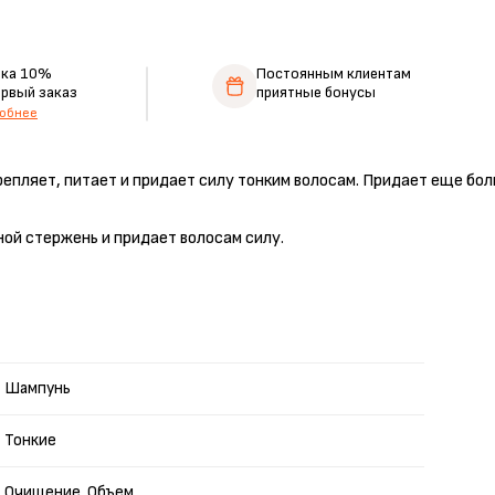
дка 10%
Постоянным клиентам
ервый заказ
приятные бонусы
обнее
пляет, питает и придает силу тонким волосам. Придает еще боль
ой стержень и придает волосам силу.
Шампунь
Тонкие
Очищение, Объем