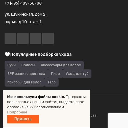
+7 (495) 489-68-88
ул. Щукинская, дом 2,
подъезд 10, этаж 1
Популярные подборки ухода
Руки
Волосы
Аксессуары для волос
SPF защита для тела
Лицо
Уход для губ
приборы для волос
Тело
Мы используем файлы cookie.
Продолжая
пользоваться нашим сайтом, вы даёте своё
© 2026 Quantum Shop.ru
согласие на их использованием.
Подробнее
Пользовательское соглашение
Публичная оферта
Принять
Разработка и продвижение