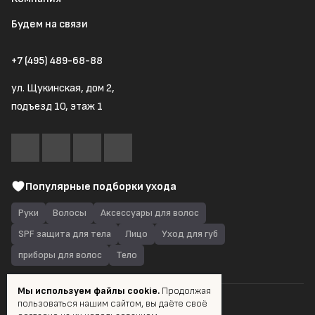
Будем на связи
+7 (495) 489-68-88
ул. Щукинская, дом 2,
подъезд 10, этаж 1
Популярные подборки ухода
Руки
Волосы
Аксессуары для волос
SPF защита для тела
Лицо
Уход для губ
приборы для волос
Тело
Мы используем файлы cookie.
Продолжая
пользоваться нашим сайтом, вы даёте своё
© 2026 Quantum Shop.ru