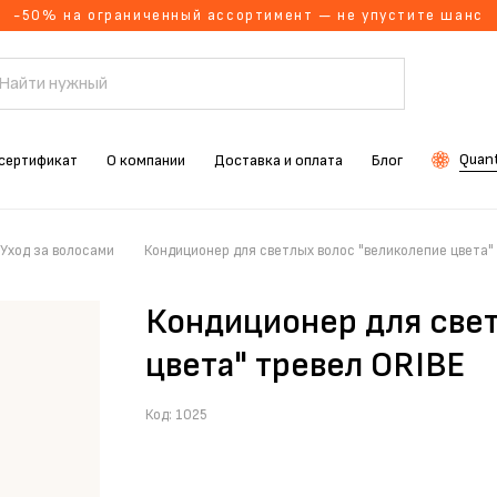
-50% на ограниченный ассортимент — не упустите шанс
Quant
сертификат
О компании
Доставка и оплата
Блог
Уход за волосами
Кондиционер для светлых волос "великолепие цвета"
Кондиционер для свет
цвета" тревел ORIBE
Код:
1025