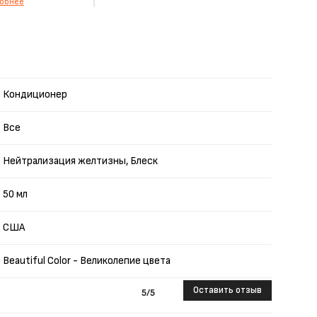
обнее
Кондиционер
Все
Нейтрализация желтизны, Блеск
50 мл
США
Beautiful Color - Великолепие цвета
Оставить отзыв
5
/5