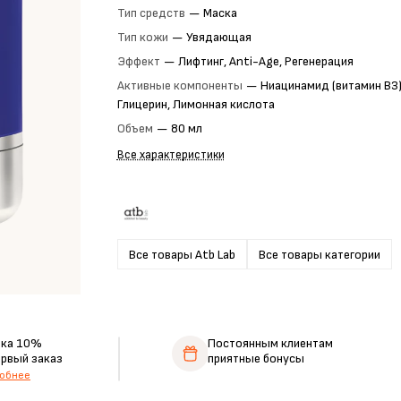
Тип средств
—
Маска
Тип кожи
—
Увядающая
Эффект
—
Лифтинг, Anti-Age, Регенерация
Активные компоненты
—
Ниацинамид (витамин B3)
Глицерин, Лимонная кислота
Объем
—
80 мл
Все характеристики
Все товары Atb Lab
Все товары категории
дка 10%
Постоянным клиентам
ервый заказ
приятные бонусы
обнее