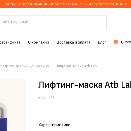
-50% на ограниченный ассортимент — не упустите шанс
Quant
сертификат
О компании
Доставка и оплата
Блог
Средства для очищения лица
Лифтинг-маска Atb Lab
Лифтинг-маска Atb La
Код:
1126
Характеристики