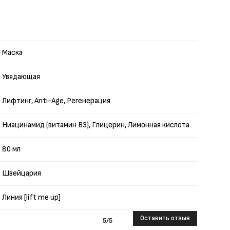
Маска
Увядающая
Лифтинг, Anti-Age, Регенерация
Ниацинамид (витамин B3), Глицерин, Лимонная кислота
80 мл
Швейцария
Линия [lift me up]
Оставить отзыв
5
/5