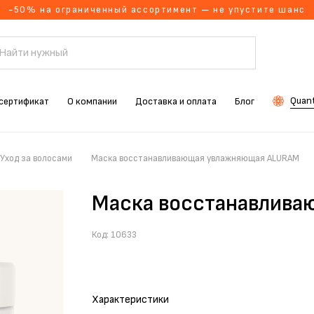
-50% на ограниченный ассортимент — не упустите шанс
Quant
сертификат
О компании
Доставка и оплата
Блог
Уход за волосами
Маска восстанавливающая увлажняющая ALURAM
Маска восстанавлив
Код:
10633
Характеристики