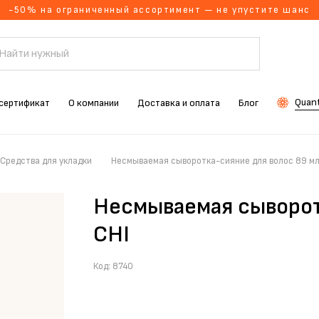
-50% на ограниченный ассортимент — не упустите шанс
Quant
сертификат
О компании
Доставка и оплата
Блог
Средства для укладки
Несмываемая сыворотка-сияние для волос 89 мл
Несмываемая сыворот
CHI
Код:
8740