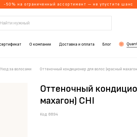
-50% на ограниченный ассортимент — не упустите шанс
Quant
сертификат
О компании
Доставка и оплата
Блог
Уход за волосами
Оттеночный кондиционер для волос (красный махагон
Оттеночный кондицио
махагон) CHI
Код:
8894