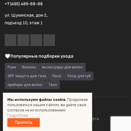
+7 (495) 489-68-88
ул. Щукинская, дом 2,
подъезд 10, этаж 1
Популярные подборки ухода
Руки
Волосы
Аксессуары для волос
SPF защита для тела
Лицо
Уход для губ
приборы для волос
Тело
Мы используем файлы cookie.
Продолжая
пользоваться нашим сайтом, вы даёте своё
© 2026 Quantum Shop.ru
согласие на их использованием.
Подробнее
Пользовательское соглашение
Публичная оферта
Принять
Разработка и продвижение