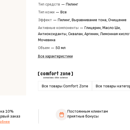
Тип средств
—
Пилинг
Тип кожи
—
Все
Эффект
—
Пилинг, Выравнивание тона, Очищение
Активные компоненты
—
Глицерин, Масло Ши,
Антиоксиданты, Сквалан, Аргинин, Лимонная кисло
Мочевина
Объем
—
50 мл
Все характеристики
Все товары Comfort Zone
Все товары катего
дка 10%
Постоянным клиентам
ервый заказ
приятные бонусы
обнее