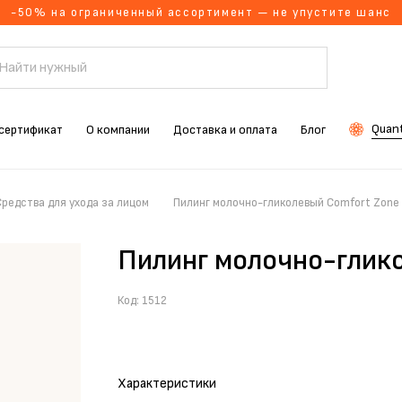
-50% на ограниченный ассортимент — не упустите шанс
Quant
сертификат
О компании
Доставка и оплата
Блог
Средства для ухода за лицом
Пилинг молочно-гликолевый Comfort Zone
Пилинг молочно-глик
Код:
1512
Характеристики