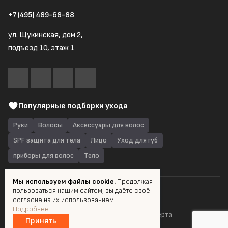
+7 (495) 489-68-88
ул. Щукинская, дом 2,
подъезд 10, этаж 1
Популярные подборки ухода
Руки
Волосы
Аксессуары для волос
SPF защита для тела
Лицо
Уход для губ
приборы для волос
Тело
Мы используем файлы cookie.
Продолжая
пользоваться нашим сайтом, вы даёте своё
© 2026 Quantum Shop.ru
согласие на их использованием.
Подробнее
Пользовательское соглашение
Публичная оферта
Принять