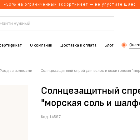
-50% на ограниченный ассортимент — не упустите шанс
Quant
сертификат
О компании
Доставка и оплата
Блог
Уход за волосами
Солнцезащитный спрей для волос и кожи головы "мор
Солнцезащитный спре
"морская соль и шалф
Код:
14597