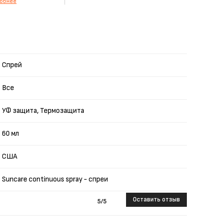
обнее
Спрей
Все
УФ защита, Термозащита
60 мл
США
Suncare continuous spray - спреи
Оставить отзыв
5
/5