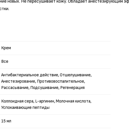
ение новых. Не пересушивает кожу. Обладает анестезирующим эф
стки.
Крем
Все
Антибактериальное действие, Отшелушивание,
Анестезирование, Противовоспалительное,
Рассасывание, Подсушивание, Регенерация
Коллоидная сера, L-аргинин, Молочная кислота,
Успокаивающие пептиды
15 мл