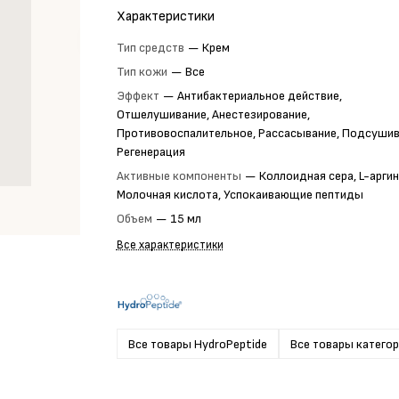
Характеристики
Тип средств
—
Крем
Тип кожи
—
Все
Эффект
—
Антибактериальное действие,
Отшелушивание, Анестезирование,
Противовоспалительное, Рассасывание, Подсушив
Регенерация
Активные компоненты
—
Коллоидная сера, L-аргин
Молочная кислота, Успокаивающие пептиды
Объем
—
15 мл
Все характеристики
Все товары HydroPeptide
Все товары катего