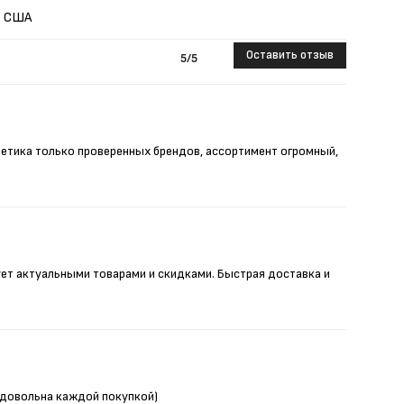
США
Оставить отзыв
5
/5
метика только проверенных брендов, ассортимент огромный,
ует актуальными товарами и скидками. Быстрая доставка и
Я довольна каждой покупкой)