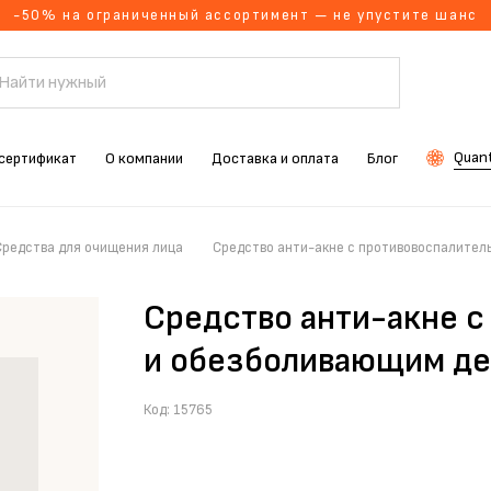
-50% на ограниченный ассортимент — не упустите шанс
Quant
сертификат
О компании
Доставка и оплата
Блог
Средства для очищения лица
Средство анти-акне с противовоспалител
Средство анти-акне 
и обезболивающим де
Код:
15765