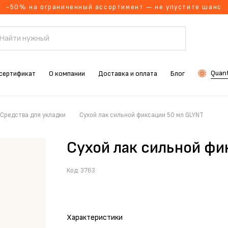
-50% на ограниченный ассортимент — не упустите шанс
Quant
сертификат
О компании
Доставка и оплата
Блог
Средства для укладки
Сухой лак сильной фиксации 50 мл GLYNT
Сухой лак сильной фи
Код:
3763
Характеристики