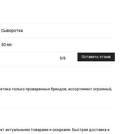
Сыворотка
30 мл
Оставить отзыв
5
/5
метика только проверенных брендов, ассортимент огромный,
ует актуальными товарами и скидками. Быстрая доставка и