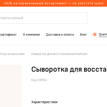
-50% на ограниченный ассортимент — не упустите шанс
Quant
сертификат
О компании
Доставка и оплата
Блог
Уход за волосами
Сыворотка для восстановления Balmain
Сыворотка для восста
Код:
23904
Характеристики