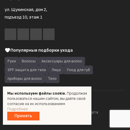
ул. Щукинская, дом 2,
подъезд 10, этаж 1
Популярные подборки ухода
Руки
Волосы
Аксессуары для волос
SPF защита для тела
Лицо
Уход для губ
приборы для волос
Тело
Мы используем файлы cookie.
Продолжая
пользоваться нашим сайтом, вы даёте своё
© 2026 Quantum Shop.ru
согласие на их использованием.
Подробнее
Пользовательское соглашение
Публичная оферта
Принять
Разработка и продвижение