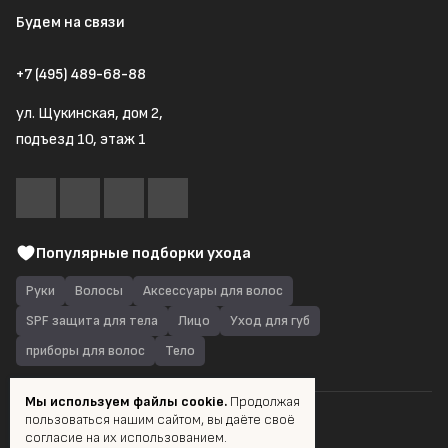
Будем на связи
+7 (495) 489-68-88
ул. Щукинская, дом 2,
подъезд 10, этаж 1
Популярные подборки ухода
Руки
Волосы
Аксессуары для волос
SPF защита для тела
Лицо
Уход для губ
приборы для волос
Тело
Мы используем файлы cookie.
Продолжая
пользоваться нашим сайтом, вы даёте своё
© 2026 Quantum Shop.ru
согласие на их использованием.