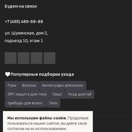
Будем на связи
+7 (495) 489-68-88
ул. Щукинская, дом 2,
подъезд 10, этаж 1
Популярные подборки ухода
Руки
Волосы
Аксессуары для волос
SPF защита для тела
Лицо
Уход для губ
приборы для волос
Тело
Мы используем файлы cookie.
Продолжая
пользоваться нашим сайтом, вы даёте своё
© 2026 Quantum Shop.ru
согласие на их использованием.