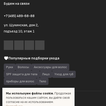
Будем на связи
+7 (495) 489-68-88
ул. Щукинская, дом 2,
подъезд 10, этаж 1
Популярные подборки ухода
Руки
Волосы
Аксессуары для волос
SPF защита для тела
Лицо
Уход для губ
приборы для волос
Тело
Мы используем файлы cookie.
Продолжая
пользоваться нашим сайтом, вы даёте своё
© 2026 Quantum Shop.ru
согласие на их использованием.