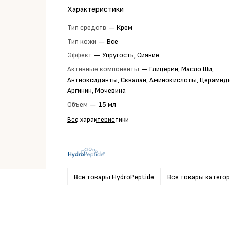
Характеристики
Тип средств
—
Крем
Тип кожи
—
Все
Эффект
—
Упругость, Сияние
Активные компоненты
—
Глицерин, Масло Ши,
Антиоксиданты, Сквалан, Аминокислоты, Церамид
Аргинин, Мочевина
Объем
—
15 мл
Все характеристики
Все товары HydroPeptide
Все товары катего