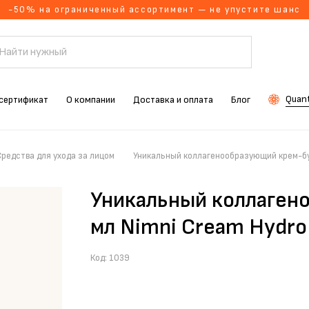
-50% на ограниченный ассортимент — не упустите шанс
Quant
сертификат
О компании
Доставка и оплата
Блог
Средства для ухода за лицом
Уникальный коллагенообразующий крем-бус
Уникальный коллаген
мл Nimni Cream Hydro
Код:
1039