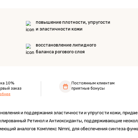
повышение плотности, упругости
и эластичности кожи
восстановление липидного
баланса рогового слоя
дка 10%
Постоянным клиентам
ервый заказ
приятные бонусы
обнее
новления и поддержания эластичности и упругости кожи, придает
сулированный Ретинол и Антиоксиданты, поддерживающие неокол
меющий аналогов Комплекс Nimni, для обеспечения синтеза функ