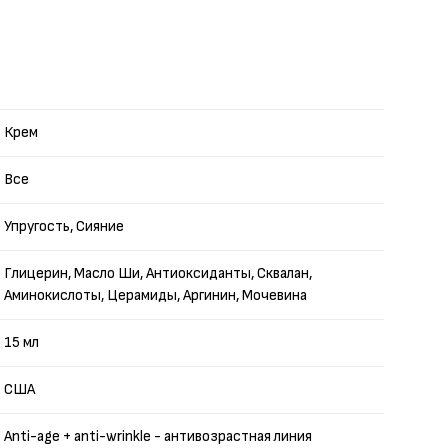
Крем
Все
Упругость, Сияние
Глицерин, Масло Ши, Антиоксиданты, Сквалан,
Аминокислоты, Церамиды, Аргинин, Мочевина
15 мл
США
Anti-age + anti-wrinkle - антивозрастная линия