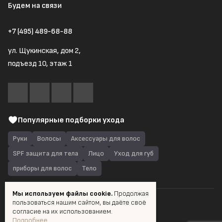
Будем на связи
+7 (495) 489-68-88
ул. Щукинская, дом 2,
подъезд 10, этаж 1
Популярные подборки ухода
Руки
Волосы
Аксессуары для волос
SPF защита для тела
Лицо
Уход для губ
приборы для волос
Тело
Мы используем файлы cookie.
Продолжая
пользоваться нашим сайтом, вы даёте своё
© 2026 Quantum Shop.ru
согласие на их использованием.
Подробнее