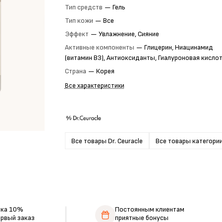
Тип средств
—
Гель
Тип кожи
—
Все
Эффект
—
Увлажнение, Сияние
Активные компоненты
—
Глицерин, Ниацинамид
(витамин B3), Антиоксиданты, Гиалуроновая кисло
Страна
—
Корея
Все характеристики
Все товары Dr. Ceuracle
Все товары категори
дка 10%
Постоянным клиентам
ервый заказ
приятные бонусы