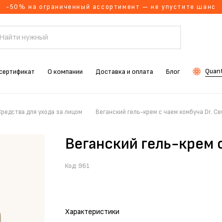
-50% на ограниченный ассортимент — не упустите шанс
Quant
сертификат
О компании
Доставка и оплата
Блог
Средства для ухода за лицом
Веганский гель-крем с чаем комбуча Dr. Ce
Веганский гель-крем с
Код:
961
Характеристики