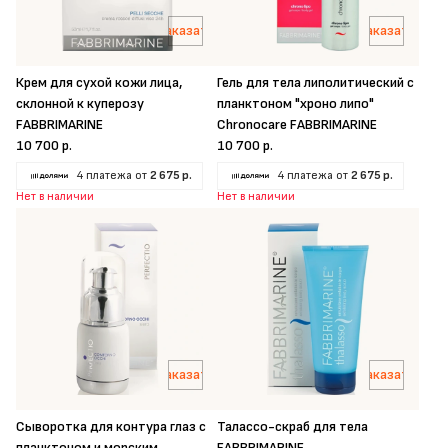
Заказать
Заказать
Крем для сухой кожи лица,
Гель для тела липолитический с
склонной к куперозу
планктоном "хроно липо"
FABBRIMARINE
Chronocare FABBRIMARINE
10 700 р.
10 700 р.
4 платежа от
2 675 р.
4 платежа от
2 675 р.
Нет в наличии
Нет в наличии
Заказать
Заказать
Сыворотка для контура глаз с
Талассо-скраб для тела
планктоном и морским
FABBRIMARINE