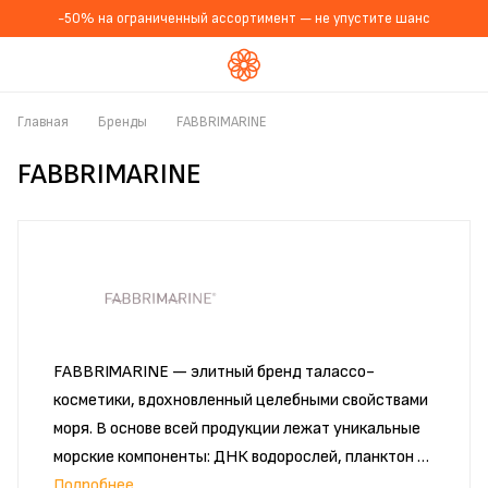
-50% на ограниченный ассортимент — не упустите шанс
Главная
Бренды
FABBRIMARINE
FABBRIMARINE
FABBRIMARINE — элитный бренд талассо-
косметики, вдохновленный целебными свойствами
моря. В основе всей продукции лежат уникальные
морские компоненты: ДНК водорослей, планктон и
морской коллаген. Бренд представляет
Подробнее