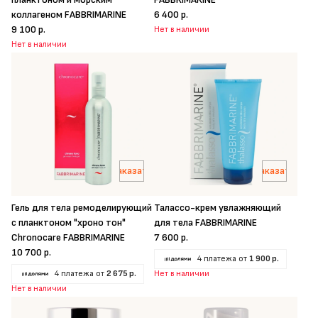
коллагеном FABBRIMARINE
6 400 р.
9 100 р.
Нет в наличии
Нет в наличии
Заказать
Заказать
Гель для тела ремоделирующий
Талассо-крем увлажняющий
с планктоном "хроно тон"
для тела FABBRIMARINE
Chronocare FABBRIMARINE
7 600 р.
10 700 р.
4 платежа от
1 900 р.
4 платежа от
2 675 р.
Нет в наличии
Нет в наличии