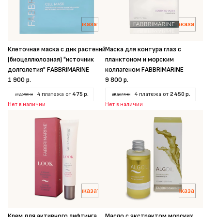
Заказать
Заказать
Клеточная маска с днк растений
Маска для контура глаз с
(биоцеллюлозная) "источник
планктоном и морским
долголетия" FABBRIMARINE
коллагеном FABBRIMARINE
1 900 р.
9 800 р.
4 платежа от
475 р.
4 платежа от
2 450 р.
Нет в наличии
Нет в наличии
Заказать
Заказать
Крем для активного лифтинга
Масло с экстрактом морских