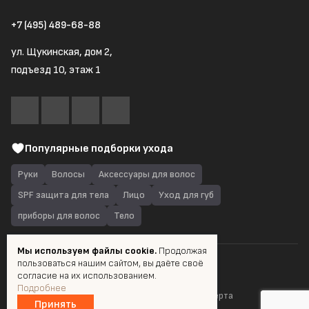
+7 (495) 489-68-88
ул. Щукинская, дом 2,
подъезд 10, этаж 1
Популярные подборки ухода
Руки
Волосы
Аксессуары для волос
SPF защита для тела
Лицо
Уход для губ
приборы для волос
Тело
Мы используем файлы cookie.
Продолжая
пользоваться нашим сайтом, вы даёте своё
© 2026 Quantum Shop.ru
согласие на их использованием.
Подробнее
Пользовательское соглашение
Публичная оферта
Принять