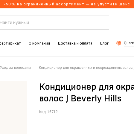
-50% на ограниченный ассортимент — не упустите шанс
Quant
сертификат
О компании
Доставка и оплата
Блог
Уход за волосами
Кондиционер для окрашенных и поврежденных волос J B
Кондиционер для окр
волос J Beverly Hills
Код:
15712