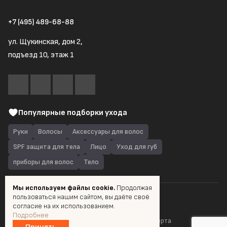
+7 (495) 489-68-88
ул. Щукинская, дом 2,
подъезд 10, этаж 1
Популярные подборки ухода
Руки
Волосы
Аксессуары для волос
SPF защита для тела
Лицо
Уход для губ
приборы для волос
Тело
Мы используем файлы cookie.
Продолжая
пользоваться нашим сайтом, вы даёте своё
© 2026 Quantum Shop.ru
согласие на их использованием.
Подробнее
Пользовательское соглашение
Публичная оферта