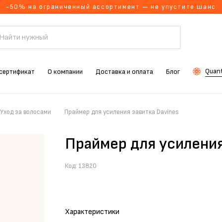
-50% на ограниченный ассортимент — не упустите шанс
Quant
сертификат
О компании
Доставка и оплата
Блог
Уход за волосами
Праймер для усиления завитка Davines
Праймер для усиления
Код:
13820
Характеристики