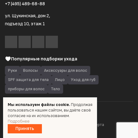
+7 (495) 489-68-88
ул. Щукинская, дом 2,
подъезд 10, этаж 1
Популярные подборки ухода
Руки
Волосы
Аксессуары для волос
SPF защита для тела
Лицо
Уход для губ
приборы для волос
Тело
Мы используем файлы cookie.
Продолжая
пользоваться нашим сайтом, вы даёте своё
© 2026 Quantum Shop.ru
согласие на их использованием.
Подробнее
Пользовательское соглашение
Публичная оферта
Принять
Разработка и продвижение