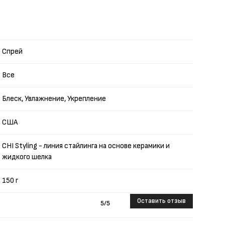
Спрей
Все
Блеск, Увлажнение, Укрепление
США
CHI Styling - линия стайлинга на основе керамики и
жидкого шелка
150 г
Оставить отзыв
5
/5