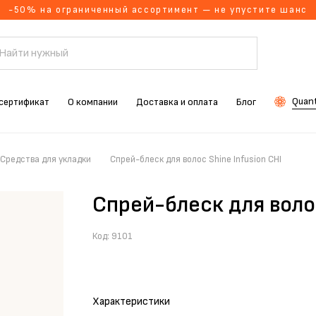
-50% на ограниченный ассортимент — не упустите шанс
Quant
сертификат
О компании
Доставка и оплата
Блог
Средства для укладки
Спрей-блеск для волос Shine Infusion CHI
Спрей-блеск для волос
Код:
9101
Характеристики