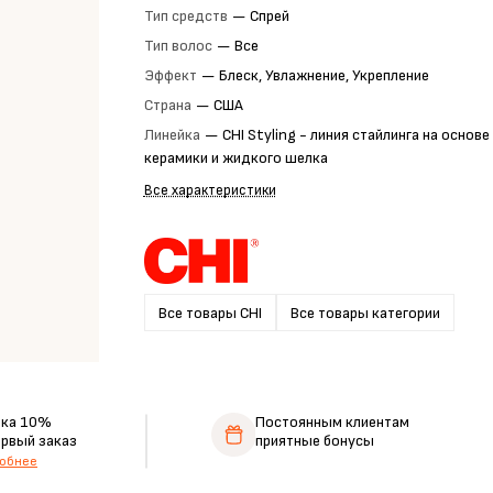
Тип средств
—
Спрей
Тип волос
—
Все
Эффект
—
Блеск, Увлажнение, Укрепление
Страна
—
США
Линейка
—
CHI Styling - линия стайлинга на основе
керамики и жидкого шелка
Все характеристики
Все товары CHI
Все товары категории
дка 10%
Постоянным клиентам
ервый заказ
приятные бонусы
обнее