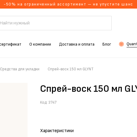
-50% на ограниченный ассортимент — не упустите шанс
Quant
сертификат
О компании
Доставка и оплата
Блог
Средства для укладки
Спрей-воск 150 мл GLYNT
Спрей-воск 150 мл G
Код:
3747
Характеристики