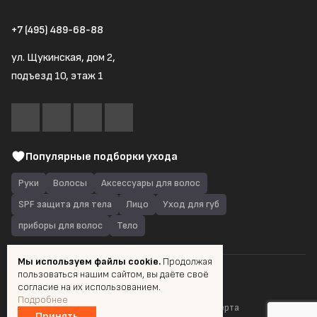
+7 (495) 489-68-88
ул. Щукинская, дом 2,
подъезд 10, этаж 1
Популярные подборки ухода
Руки
Волосы
Аксессуары для волос
SPF защита для тела
Лицо
Уход для губ
приборы для волос
Тело
Мы используем файлы cookie.
Продолжая
пользоваться нашим сайтом, вы даёте своё
© 2026 Quantum Shop.ru
согласие на их использованием.
Подробнее
Пользовательское соглашение
Публичная оферта
Принять