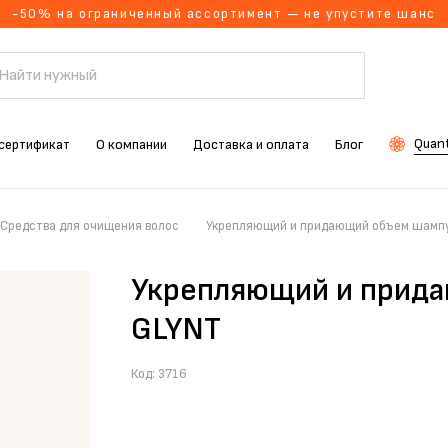
-50% на ограниченный ассортимент — не упустите шанс
Quant
сертификат
О компании
Доставка и оплата
Блог
Средства для очищения волос
Укрепляющий и придающий объем шампу
Укрепляющий и прида
GLYNT
Код:
3716