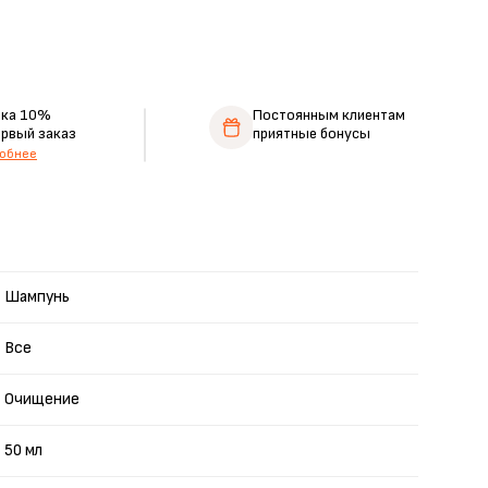
дка 10%
Постоянным клиентам
ервый заказ
приятные бонусы
обнее
Шампунь
Все
Очищение
50 мл