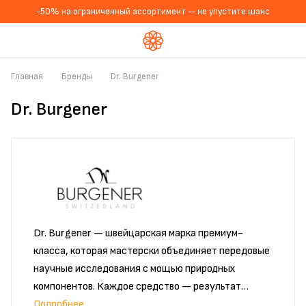
-50% на ограниченный ассортимент — не упустите шанс
Главная
Бренды
Dr. Burgener
Dr. Burgener
Dr. Burgener — швейцарская марка премиум-
класса, которая мастерски объединяет передовые
научные исследования с мощью природных
компонентов. Каждое средство — результат
глубоких научных изысканий и инновационных
Подробнее