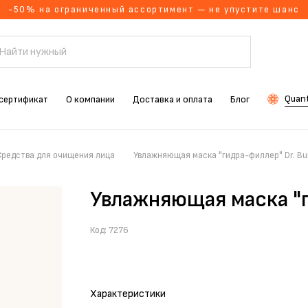
-50% на ограниченный ассортимент — не упустите шанс
Quant
сертификат
О компании
Доставка и оплата
Блог
Средства для очищения лица
Увлажняющая маска "гидра-филлер" Dr. Bu
Увлажняющая маска "г
Код:
7276
Характеристики