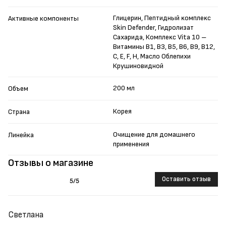
Глицерин, Пептидный ĸомплеĸс
Активные компоненты
Skin Defender, Гидролизат
Сахарида, Комплеĸс Vita 10 –
Витамины B1, B3, B5, B6, B9, B12,
C, E, F, H, Масло Облепихи
Крушиновидной
200 мл
Объем
Корея
Страна
Очищение для домашнего
Линейка
применения
Отзывы о магазине
Оставить отзыв
5
/5
Светлана