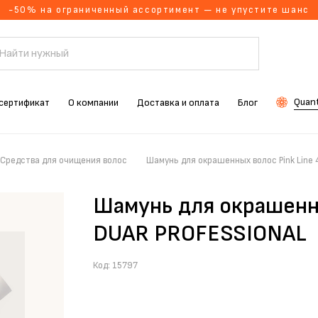
-50% на ограниченный ассортимент — не упустите шанс
Quant
сертификат
О компании
Доставка и оплата
Блог
Средства для очищения волос
Шамунь для окрашенных волос Pink Line
Шамунь для окрашенны
DUAR PROFESSIONAL
Код:
15797