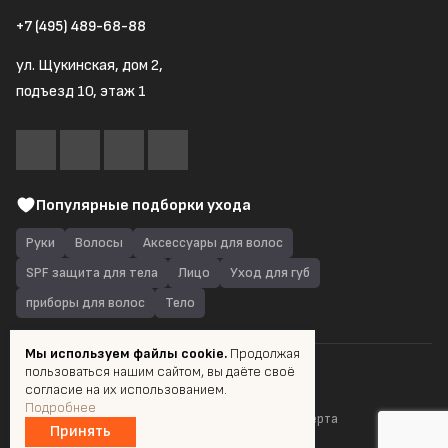
+7 (495) 489-68-88
ул. Щукинская, дом 2,
подъезд 10, этаж 1
Популярные подборки ухода
Руки
Волосы
Аксессуары для волос
SPF защита для тела
Лицо
Уход для губ
приборы для волос
Тело
Мы используем файлы cookie.
Продолжая
пользоваться нашим сайтом, вы даёте своё
© 2026 Quantum Shop.ru
согласие на их использованием.
Подробнее
Пользовательское соглашение
Публичная оферта
Принять