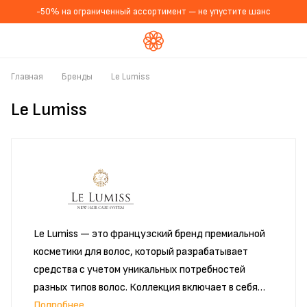
-50% на ограниченный ассортимент — не упустите шанс
Главная
Бренды
Le Lumiss
Le Lumiss
Le Lumiss — это французский бренд премиальной
косметики для волос, который разрабатывает
средства с учетом уникальных потребностей
разных типов волос. Коллекция включает в себя
всесторонние решения для ухода, от мягких
Подробнее